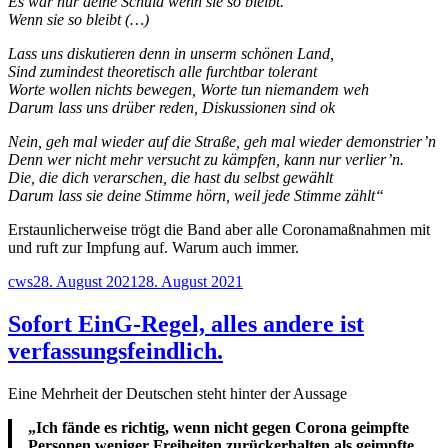
Es wär nur deine Schuld wenn sie so bleibt.
Wenn sie so bleibt (…)
Lass uns diskutieren denn in unserm schönen Land,
Sind zumindest theoretisch alle furchtbar tolerant
Worte wollen nichts bewegen, Worte tun niemandem weh
Darum lass uns drüber reden, Diskussionen sind ok
Nein, geh mal wieder auf die Straße, geh mal wieder demonstrier’n
Denn wer nicht mehr versucht zu kämpfen, kann nur verlier’n.
Die, die dich verarschen, die hast du selbst gewählt
Darum lass sie deine Stimme hörn, weil jede Stimme zählt“
Erstaunlicherweise trögt die Band aber alle Coronamaßnahmen mit
und ruft zur Impfung auf. Warum auch immer.
Autor
Veröffentlicht
cws
28. August 2021
28. August 2021
am
Sofort EinG-Regel, alles andere ist
verfassungsfeindlich.
Eine Mehrheit der Deutschen steht hinter der Aussage
„Ich fände es richtig, wenn nicht gegen Corona geimpfte
Personen weniger Freiheiten zurückerhalten als geimpfte