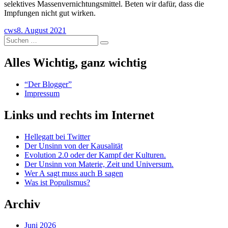
selektives Massenvernichtungsmittel. Beten wir dafür, dass die
Impfungen nicht gut wirken.
Autor
Veröffentlicht
cws
8. August 2021
Suchen
am
Suchen
nach:
Alles Wichtig, ganz wichtig
“Der Blogger”
Impressum
Links und rechts im Internet
Hellegatt bei Twitter
Der Unsinn von der Kausalität
Evolution 2.0 oder der Kampf der Kulturen.
Der Unsinn von Materie, Zeit und Universum.
Wer A sagt muss auch B sagen
Was ist Populismus?
Archiv
Juni 2026