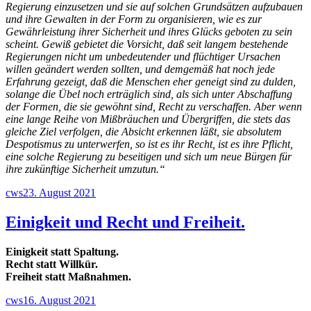
Regierung einzusetzen und sie auf solchen Grundsätzen aufzubauen
und ihre Gewalten in der Form zu organisieren, wie es zur
Gewährleistung ihrer Sicherheit und ihres Glücks geboten zu sein
scheint. Gewiß gebietet die Vorsicht, daß seit langem bestehende
Regierungen nicht um unbedeutender und flüchtiger Ursachen
willen geändert werden sollten, und demgemäß hat noch jede
Erfahrung gezeigt, daß die Menschen eher geneigt sind zu dulden,
solange die Übel noch erträglich sind, als sich unter Abschaffung
der Formen, die sie gewöhnt sind, Recht zu verschaffen. Aber wenn
eine lange Reihe von Mißbräuchen und Übergriffen, die stets das
gleiche Ziel verfolgen, die Absicht erkennen läßt, sie absolutem
Despotismus zu unterwerfen, so ist es ihr Recht, ist es ihre Pflicht,
eine solche Regierung zu beseitigen und sich um neue Bürgen für
ihre zukünftige Sicherheit umzutun.“
Autor
Veröffentlicht
cws
23. August 2021
am
Einigkeit und Recht und Freiheit.
Einigkeit statt Spaltung.
Recht statt Willkür.
Freiheit statt Maßnahmen.
Autor
Veröffentlicht
cws
16. August 2021