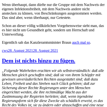
Wenn überhaupt, dann dürfte nur die Gruppe mit dem Nachweis der
eigenen Infektionsfreiheit, mit dem Nachweis andere nicht
anstecken zu klnnen, von Beschränkungen ausgenommen werden.
Das sind aber, wenn überhaupt, nur Getestete.
Schon an dieser völlig willkürlichen Vorgehensweise sieht man, das
es hier nicht um Gesundheit geht, sondern um Herrschaft und
Unterwerfung.
Eigentlich sah das Kanzleramtsminister Braun
auch mal so
.
Autor
Veröffentlicht
cws
28. August 2021
28. August 2021
am
Dem ist nichts hinzu zu fügen.
„Folgende Wahrheiten erachten wir als selbstverständlich: daß alle
Menschen gleich geschaffen sind; daß sie von ihrem Schöpfer mit
gewissen unveräußerlichen Rechten ausgestattet sind; daß dazu
Leben, Freiheit und das Streben nach Glück gehören; daß zur
Sicherung dieser Rechte Regierungen unter den Menschen
eingerichtet werden, die ihre rechtmäßige Macht aus der
Zustimmuung der Regierten herleiten; daß, wenn irgendeine
Regierungsform sich für diese Zwecke als schädlich erweist, es das
Recht des Volkes ist, sie zu ändern oder abzuschaffen und eine neue