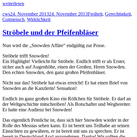
„Wahre
weiterlesen
Dekadenz
Autor
Veröffentlicht
Schlagwörter
cws
24. November 2013
24. November 2013
Freiheit
,
Gerechtigkeit
,
ist
am
Gutmensch
,
Wirklichkeit
wahrhaftiges
Glück,
ein
Ströbele und der Pfeifenbläser
Muss
für
Nun wird die „Snowden Affäre“ endgültig zur Posse.
jeden!
Oder
Ströbele trifft Snowden!
nur
Ein Highlight! Vielleicht für Ströbele. Endlich trifft er als Erster,
ein
sicher auch auf Augenhöhe, einen der Großen, Herrn Snowden.
Vorspiel
Den echten Snowden, den ganz großen Pfeifenbläser.
zur
Diktatur?“
Nicht nur das! Ströbele hat etwas erreicht! Er hat einen Brief von
Snowden an die Kanzlerin! Sensation!
Endlich im ganz großen Kino ein Röllchen für Ströbele. Er darf an
der Weltgeschichte mitschreiben! Als Botschafter und Wegbereiter.
Er hatte eine Audienz bei Snowden!
Das eigentlich Peinliche ist, dass sich hier Snowden wieder in der
Rolle des Messias sehen kann. Er ist bereit uns Teilhabe an seinen
Einsichten zu gewähren, er ist bereit mit uns zu sprechen. Er ist
bereit in Deutschland Asyl anzunehmen. Danke! Wir sollten die