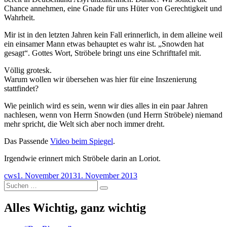
Chance annehmen, eine Gnade für uns Hüter von Gerechtigkeit und
Wahrheit.
Mir ist in den letzten Jahren kein Fall erinnerlich, in dem alleine weil
ein einsamer Mann etwas behauptet es wahr ist. „Snowden hat
gesagt“. Gottes Wort, Ströbele bringt uns eine Schrifttafel mit.
Völlig grotesk.
Warum wollen wir übersehen was hier für eine Inszenierung
stattfindet?
Wie peinlich wird es sein, wenn wir dies alles in ein paar Jahren
nachlesen, wenn von Herrn Snowden (und Herrn Ströbele) niemand
mehr spricht, die Welt sich aber noch immer dreht.
Das Passende
Video beim Spiegel
.
Irgendwie erinnert mich Ströbele darin an Loriot.
Autor
Veröffentlicht
cws
1. November 2013
1. November 2013
Suchen
am
Suchen
nach:
Alles Wichtig, ganz wichtig