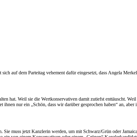
sich auf dem Parteitag vehement dafür eingesetzt, dass Angela Merkel
alten hat. Weil sie die Wertkonservativen damit zutiefst enttäuscht. Wei
tet ihnen nur ein „Schön, dass wir darüber gesprochen haben“ an, aber int
nken. Sie muss jetzt Kanzlerin werden, um mit Schwarz/Grün oder Jamai
siko ein von einem Konservativen oder einem „Grünen“ Kanzlerkandidate