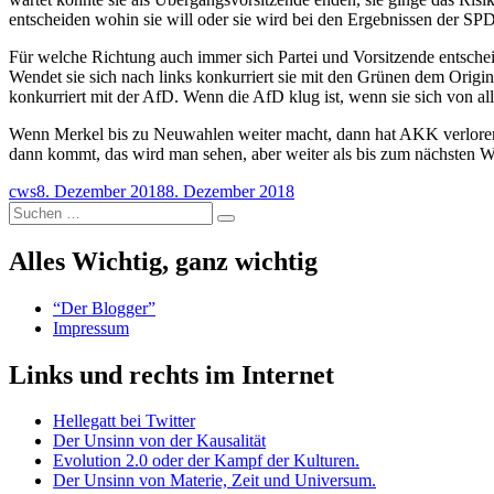
entscheiden wohin sie will oder sie wird bei den Ergebnissen der SP
Für welche Richtung auch immer sich Partei und Vorsitzende entschei
Wendet sie sich nach links konkurriert sie mit den Grünen dem Origina
konkurriert mit der AfD. Wenn die AfD klug ist, wenn sie sich von a
Wenn Merkel bis zu Neuwahlen weiter macht, dann hat AKK verloren, w
dann kommt, das wird man sehen, aber weiter als bis zum nächsten Wa
Autor
Veröffentlicht
cws
8. Dezember 2018
8. Dezember 2018
Suchen
am
Suchen
nach:
Alles Wichtig, ganz wichtig
“Der Blogger”
Impressum
Links und rechts im Internet
Hellegatt bei Twitter
Der Unsinn von der Kausalität
Evolution 2.0 oder der Kampf der Kulturen.
Der Unsinn von Materie, Zeit und Universum.