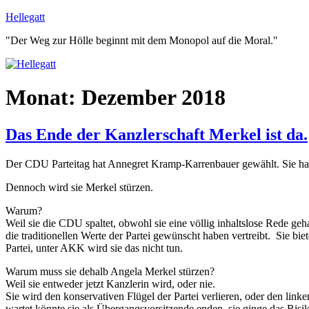
Zum
Hellegatt
Inhalt
"Der Weg zur Hölle beginnt mit dem Monopol auf die Moral."
springen
Monat:
Dezember 2018
Das Ende der Kanzlerschaft Merkel ist da.
Der CDU Parteitag hat Annegret Kramp-Karrenbauer gewählt. Sie hat 
Dennoch wird sie Merkel stürzen.
Warum?
Weil sie die CDU spaltet, obwohl sie eine völlig inhaltslose Rede geh
die traditionellen Werte der Partei gewünscht haben vertreibt. Sie bie
Partei, unter AKK wird sie das nicht tun.
Warum muss sie dehalb Angela Merkel stürzen?
Weil sie entweder jetzt Kanzlerin wird, oder nie.
Sie wird den konservativen Flügel der Partei verlieren, oder den li
wartet könnte sie als Übergangsvorsitzende enden, sie ginge das Ri