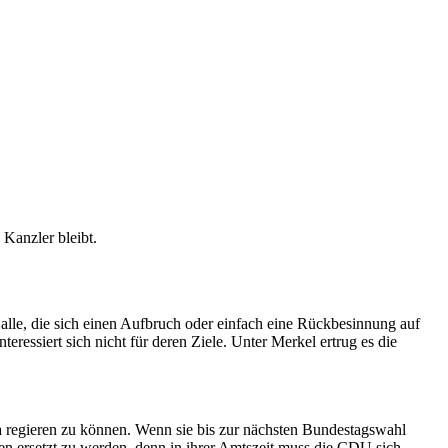
 Kanzler bleibt.
l alle, die sich einen Aufbruch oder einfach eine Rückbesinnung auf
eressiert sich nicht für deren Ziele. Unter Merkel ertrug es die
ca regieren zu können. Wenn sie bis zur nächsten Bundestagswahl
n ersetzt zu werden, denn in ihrer Amtszeit muss die CDU sich