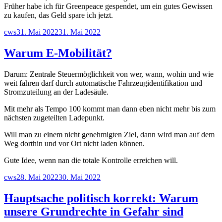
Früher habe ich für Greenpeace gespendet, um ein gutes Gewissen
zu kaufen, das Geld spare ich jetzt.
Autor
Veröffentlicht
cws
31. Mai 2022
31. Mai 2022
am
Warum E-Mobilität?
Darum: Zentrale Steuermöglichkeit von wer, wann, wohin und wie
weit fahren darf durch automatische Fahrzeugidentifikation und
Stromzuteilung an der Ladesäule.
Mit mehr als Tempo 100 kommt man dann eben nicht mehr bis zum
nächsten zugeteilten Ladepunkt.
Will man zu einem nicht genehmigten Ziel, dann wird man auf dem
Weg dorthin und vor Ort nicht laden können.
Gute Idee, wenn nan die totale Kontrolle erreichen will.
Autor
Veröffentlicht
cws
28. Mai 2022
30. Mai 2022
am
Hauptsache politisch korrekt: Warum
unsere Grundrechte in Gefahr sind