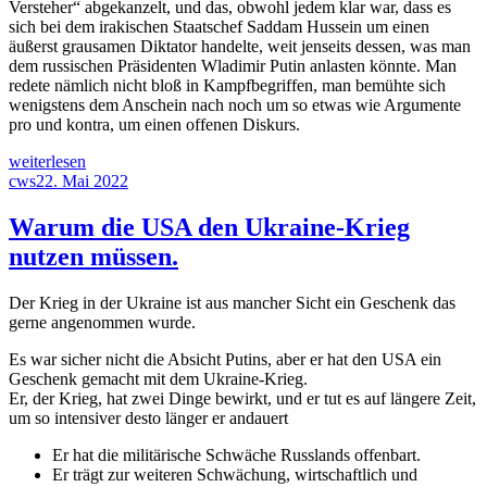
Versteher“ abgekanzelt, und das, obwohl jedem klar war, dass es
sich bei dem irakischen Staatschef Saddam Hussein um einen
äußerst grausamen Diktator handelte, weit jenseits dessen, was man
dem russischen Präsidenten Wladimir Putin anlasten könnte. Man
redete nämlich nicht bloß in Kampfbegriffen, man bemühte sich
wenigstens dem Anschein nach noch um so etwas wie Argumente
pro und kontra, um einen offenen Diskurs.
„Hauptsache
weiterlesen
politisch
Autor
Veröffentlicht
cws
22. Mai 2022
korrekt:
am
Warum
Warum die USA den Ukraine-Krieg
unsere
nutzen müssen.
Grundrechte
in
Gefahr
Der Krieg in der Ukraine ist aus mancher Sicht ein Geschenk das
sind“
gerne angenommen wurde.
Es war sicher nicht die Absicht Putins, aber er hat den USA ein
Geschenk gemacht mit dem Ukraine-Krieg.
Er, der Krieg, hat zwei Dinge bewirkt, und er tut es auf längere Zeit,
um so intensiver desto länger er andauert
Er hat die militärische Schwäche Russlands offenbart.
Er trägt zur weiteren Schwächung, wirtschaftlich und