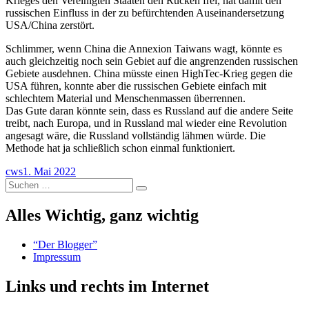
Krieges den Vereinigten Staaten den Rücken frei, hat damit den
russischen Einfluss in der zu befürchtenden Auseinandersetzung
USA/China zerstört.
Schlimmer, wenn China die Annexion Taiwans wagt, könnte es
auch gleichzeitig noch sein Gebiet auf die angrenzenden russischen
Gebiete ausdehnen. China müsste einen HighTec-Krieg gegen die
USA führen, konnte aber die russischen Gebiete einfach mit
schlechtem Material und Menschenmassen überrennen.
Das Gute daran könnte sein, dass es Russland auf die andere Seite
treibt, nach Europa, und in Russland mal wieder eine Revolution
angesagt wäre, die Russland vollständig lähmen würde. Die
Methode hat ja schließlich schon einmal funktioniert.
Autor
Veröffentlicht
cws
1. Mai 2022
Suchen
am
Suchen
nach:
Alles Wichtig, ganz wichtig
“Der Blogger”
Impressum
Links und rechts im Internet