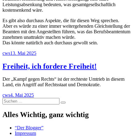
Leistungsabsenkung bedeuten, was gesamtgesellschaftlich
kostensenkend wäre.
Es gibt also durchaus Aspekte, die für diesen Weg sprechen.
Aber es würde zu einer immer weitergehenden Gleichstellung der
Beamten mit den Angestellten führen, was das Berufsbeamtentum
zunehmen unattraktiv machen würde.
Das könnte natürlich auch durchaus gewollt sein.
Autor
Veröffentlicht
cws
13. Mai 2025
am
Freiheit, ich fordere Freiheit!
Der „Kampf gegen Rechts“ ist der rechteste Umtrieb in diesem
Land, ein Angriff auf Rechtsstaat und Demokratie.
Autor
Veröffentlicht
cws
4. Mai 2025
Suchen
am
Suchen
nach:
Alles Wichtig, ganz wichtig
“Der Blogger”
Impressum