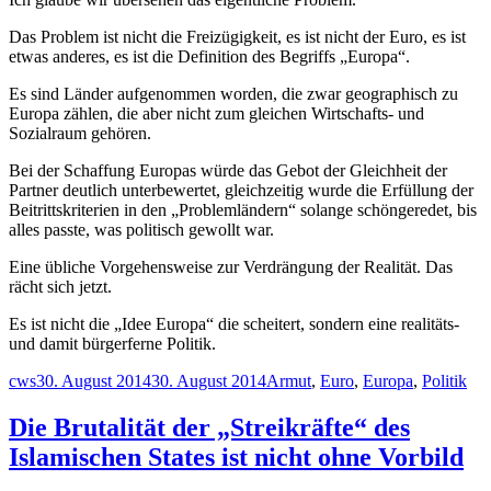
Das Problem ist nicht die Freizügigkeit, es ist nicht der Euro, es ist
etwas anderes, es ist die Definition des Begriffs „Europa“.
Es sind Länder aufgenommen worden, die zwar geographisch zu
Europa zählen, die aber nicht zum gleichen Wirtschafts- und
Sozialraum gehören.
Bei der Schaffung Europas würde das Gebot der Gleichheit der
Partner deutlich unterbewertet, gleichzeitig wurde die Erfüllung der
Beitrittskriterien in den „Problemländern“ solange schöngeredet, bis
alles passte, was politisch gewollt war.
Eine übliche Vorgehensweise zur Verdrängung der Realität. Das
rächt sich jetzt.
Es ist nicht die „Idee Europa“ die scheitert, sondern eine realitäts-
und damit bürgerferne Politik.
Autor
Veröffentlicht
Schlagwörter
cws
30. August 2014
30. August 2014
Armut
,
Euro
,
Europa
,
Politik
am
Die Brutalität der „Streikräfte“ des
Islamischen States ist nicht ohne Vorbild