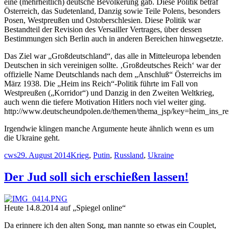
eine (mehrheitlich) deutsche Bevölkerung gab. Diese Politik betraf
Österreich, das Sudetenland, Danzig sowie Teile Polens, besonders
Posen, Westpreußen und Ostoberschlesien. Diese Politik war
Bestandteil der Revision des Versailler Vertrages, über dessen
Bestimmungen sich Berlin auch in anderen Bereichen hinwegsetzte.
Das Ziel war „Großdeutschland“, das alle in Mitteleuropa lebenden
Deutschen in sich vereinigen sollte. ‚Großdeutsches Reich‘ war der
offizielle Name Deutschlands nach dem „Anschluß“ Österreichs im
März 1938. Die „Heim ins Reich“-Politik führte im Fall von
Westpreußen („Korridor“) und Danzig in den Zweiten Weltkrieg,
auch wenn die tiefere Motivation Hitlers noch viel weiter ging.
http://www.deutscheundpolen.de/themen/thema_jsp/key=heim_ins_re
Irgendwie klingen manche Argumente heute ähnlich wenn es um
die Ukraine geht.
Autor
Veröffentlicht
Schlagwörter
cws
29. August 2014
Krieg
,
Putin
,
Russland
,
Ukraine
am
Der Jud soll sich erschießen lassen!
Heute 14.8.2014 auf „Spiegel online“
Da erinnere ich den alten Song, man nannte so etwas ein Couplet,