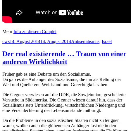
Mehr
Info zu diesem Couplet
Autor
Veröffentlicht
Schlagwörter
cws
14. August 2014
14. August 2014
Antisemitismus
,
Israel
am
Der real existierende … Traum von einer
anderen Wirklichkeit
Früher gab es eine Debatte um den Sozialismus.
Da gab es die Anhänger des Sozialismus, die ihn als Rettung der
Welt und Quelle von Wohlstand und Gerechtigkeit sahen.
Die Gegner verwiesen auf die DDR, die Sowjetunion, gescheiterte
Versuche in Südamerika. Die Gegner wiesen darauf hin, dass der
Sozialismus stets Unterdrückung, wirtschaftlichen Niedergang und
eine Verschlechterung der Lebensumstände mitbringt.
Da die Probleme in den sozialistischen Staaten nicht zu leugnen
waren, wollten auch die glühendsten Anhänger fast nie in den
sozialistischen Staaten leben, sondern forderten stets die Einführung