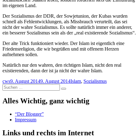
im eigenen Land.
Der Sozialismus der DDR, der Sowjetunion, der Kubas wurden
schnell als Fehlentwicklungen, als Missbrauch verurteilt, das sei
nicht der wahre Sozialismus. Es sollte natürlich immer ein anderer,
ein besserer Sozialismus sein als der „real existierende Sozialismus“.
Der alte Trick funktioniert wieder. Der Islam ist eigentlich eine
Friedensreligion, die wir begrüßen und mit offenem Herzen
aufnehmen sollen.
Natürlich nur den wahren, den richtigen Islam, nicht den real
existierenden, dann der ist ja nicht der wahre Islam.
Autor
Veröffentlicht
Schlagwörter
cws
9. August 2014
9. August 2014
Islam
,
Sozialismus
Suchen
am
Suchen
nach:
Alles Wichtig, ganz wichtig
“Der Blogger”
Impressum
Links und rechts im Internet