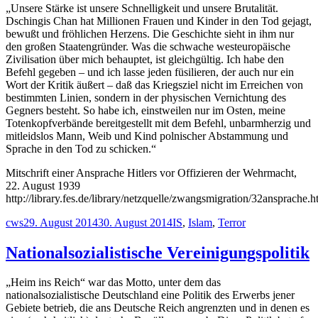
„Unsere Stärke ist unsere Schnelligkeit und unsere Brutalität.
Dschingis Chan hat Millionen Frauen und Kinder in den Tod gejagt,
bewußt und fröhlichen Herzens. Die Geschichte sieht in ihm nur
den großen Staatengründer. Was die schwache westeuropäische
Zivilisation über mich behauptet, ist gleichgültig. Ich habe den
Befehl gegeben – und ich lasse jeden füsilieren, der auch nur ein
Wort der Kritik äußert – daß das Kriegsziel nicht im Erreichen von
bestimmten Linien, sondern in der physischen Vernichtung des
Gegners besteht. So habe ich, einstweilen nur im Osten, meine
Totenkopfverbände bereitgestellt mit dem Befehl, unbarmherzig und
mitleidslos Mann, Weib und Kind polnischer Abstammung und
Sprache in den Tod zu schicken.“
Mitschrift einer Ansprache Hitlers vor Offizieren der Wehrmacht,
22. August 1939
http://library.fes.de/library/netzquelle/zwangsmigration/32ansprache.h
Autor
Veröffentlicht
Schlagwörter
cws
29. August 2014
30. August 2014
IS
,
Islam
,
Terror
am
Nationalsozialistische Vereinigungspolitik
„Heim ins Reich“ war das Motto, unter dem das
nationalsozialistische Deutschland eine Politik des Erwerbs jener
Gebiete betrieb, die ans Deutsche Reich angrenzten und in denen es