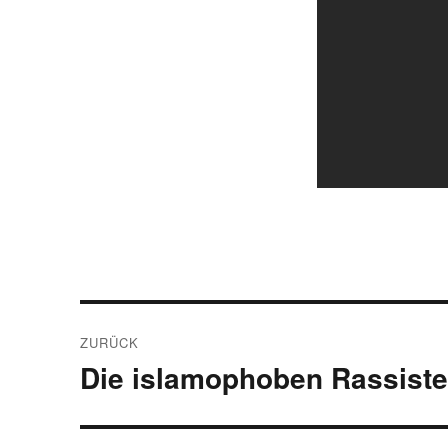
Beitragsnavigation
ZURÜCK
Die islamophoben Rassiste
Vorheriger
Beitrag: