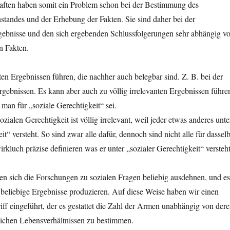
aften haben somit ein Problem schon bei der Bestimmung des
tandes und der Erhebung der Fakten. Sie sind daher bei der
rgebnisse und den sich ergebenden Schlussfolgerungen sehr abhängig v
en Fakten.
en Ergebnissen führen, die nachher auch belegbar sind. Z. B. bei der
ebnissen. Es kann aber auch zu völlig irrelevanten Ergebnissen führe
 man für „soziale Gerechtigkeit“ sei.
zialen Gerechtigkeit ist völlig irrelevant, weil jeder etwas anderes unte
it“ versteht. So sind zwar alle dafür, dennoch sind nicht alle für dassel
kluch präzise definieren was er unter „sozialer Gerechtigkeit“ versteh
en sich die Forschungen zu sozialen Fragen beliebig ausdehnen, und es
h beliebige Ergebnisse produzieren. Auf diese Weise haben wir einen
iff eingeführt, der es gestattet die Zahl der Armen unabhängig von der
nlichen Lebensverhältnissen zu bestimmen.