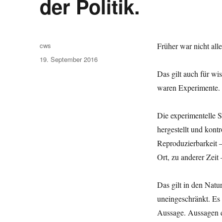
der Politik.
Autor
cws
Früher war nicht all
Veröffentlicht
19. September 2016
am
Das gilt auch für wi
waren Experimente.
Die experimentelle S
hergestellt und kont
Reproduzierbarkeit 
Ort, zu anderer Zeit 
Das gilt in den Nat
uneingeschränkt. Es 
Aussage. Aussagen di