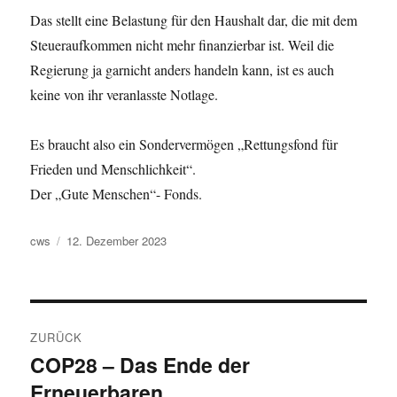
Das stellt eine Belastung für den Haushalt dar, die mit dem
Steueraufkommen nicht mehr finanzierbar ist. Weil die
Regierung ja garnicht anders handeln kann, ist es auch
keine von ihr veranlasste Notlage.
Es braucht also ein Sondervermögen „Rettungsfond für
Frieden und Menschlichkeit“.
Der „Gute Menschen“- Fonds.
Autor
Veröffentlicht
cws
12. Dezember 2023
am
Beitragsnavigation
ZURÜCK
COP28 – Das Ende der
Vorheriger
Erneuerbaren.
Beitrag: