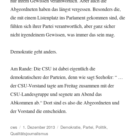
nur ihrem Gewissen verantwortlich. Aber auch die
Abgeordneten haben das längst vergessen. Besonders die,
die mit einem Listenplatz ins Parlament gekommen sind, die
fühlen sich ihrer Partei verantwortlich, aber ganz sicher
nicht irgendeinem Gewissen, was immer das sein mag.
Demokratie geht anders.
Am Rande: Die CSU ist dabei eigentlich die
demokratischere der Parteien, denn wie sagt Seehofer: “ …
der CSU-Vorstand tagte am Freitag zusammen mit der
CSU-Landesgruppe und segnete am Abend das
Abkommen ab.“ Dort sind es also die Abgeordneten und
der Vorstand die entscheiden.
Autor
Veröffentlicht
Schlagwörter
cws
1. Dezember 2013
Demokratie
,
Partei
,
Politik
,
am
Qualitätsjournalismus