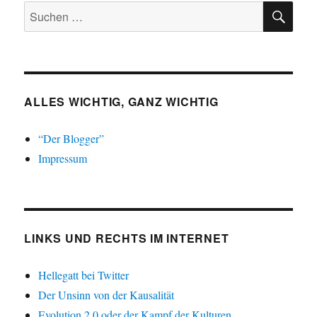
SU
Suchen
nach:
ALLES WICHTIG, GANZ WICHTIG
“Der Blogger”
Impressum
LINKS UND RECHTS IM INTERNET
Hellegatt bei Twitter
Der Unsinn von der Kausalität
Evolution 2.0 oder der Kampf der Kulturen.