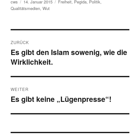
Autor
Veröffentlicht
Schlagwörter
cws
14. Januar 2015
Freiheit
,
Pegida
,
Politik
,
am
Qualitätsmedien
,
Wut
Beitragsnavigation
ZURÜCK
Es gibt den Islam sowenig, wie die
Vorheriger
Wirklichkeit.
Beitrag:
WEITER
Es gibt keine „Lügenpresse“!
Nächster
Beitrag: