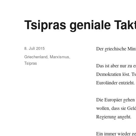
Tsipras geniale Tak
Veröffentlicht
8. Juli 2015
Der griechische Minis
am
Schlagwörter
Griechenland
,
Marxismus
,
Tsipras
Das ist aber nur zu
Demokratien löst. Tsi
Euroländer entzieht
Die Europäer gehen 
wollen, dass sie Gel
Regierung angeht.
Ein immer wieder geh