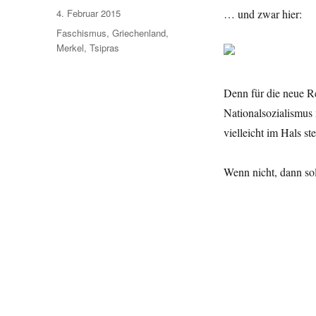
Veröffentlicht
4. Februar 2015
… und zwar hier:
am
Schlagwörter
Faschismus
,
Griechenland
,
Merkel
,
Tsipras
Denn für die neue Re
Nationalsozialismus
vielleicht im Hals st
Wenn nicht, dann soll