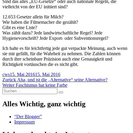
Sind das alles „EU-Gesetze“ oder auch nationale Regeln, die
vielleicht von der EU initiiert sind?
12.653 Gesetze allein für Milch?
Wie haben die Filmemacher die gezählt?
Gibt es eine Liste?
Was zählt dazu? Jede landwirtschaftliche Regel? Jede
Hygienevorschrift? Jede Export- oder Subventionsregel?
Ich halte es für leichtfertig jede gut verpackte Meinung, auch wenn
sie mir gefällt, für die Wahrheit zu nehmen. Die Zahlen können
durch ihre scheinbare Präzision auch eine Genauigkeit und
Richtigkeit vortäuschen die es nicht gibt.
Autor
Veröffentlicht
cws
15. Mai 2016
15. Mai 2016
Beitragsnavigation
am
Vorheriger
Zurück
Aha, und ist die „Alternative“ seine Alternative?
Nächster
Beitrag:
Weiter
Faschismus hat keine Farbe
Suchen
Beitrag:
Suchen
nach:
Alles Wichtig, ganz wichtig
“Der Blogger”
Impressum