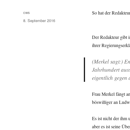
Autor
cws
So hat der Redakte
Veröffentlicht
8. September 2016
am
Der Redakteur gibt 
ihrer Regierungserkl
(Merkel sagt:) E
Jahrhundert auss
eigentlich gegen
Frau Merkel fängt an
böswilliger an Lud
Es ist nicht der ihm
aber es ist seine Übe