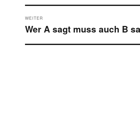
WEITER
Wer A sagt muss auch B s
Nächster
Beitrag: