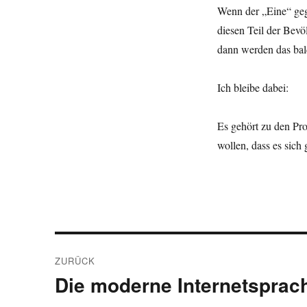
Wenn der „Eine“ geg
diesen Teil der Bevöl
dann werden das bal
Ich bleibe dabei:
Es gehört zu den Pr
wollen, dass es sich 
Beitragsnavigation
ZURÜCK
Die moderne Internetspra
Vorheriger
Beitrag: