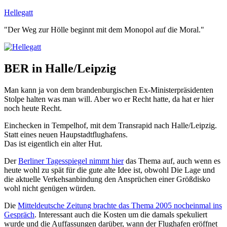
Zum
Hellegatt
Inhalt
"Der Weg zur Hölle beginnt mit dem Monopol auf die Moral."
springen
BER in Halle/Leipzig
Man kann ja von dem brandenburgischen Ex-Ministerpräsidenten
Stolpe halten was man will. Aber wo er Recht hatte, da hat er hier
noch heute Recht.
Einchecken in Tempelhof, mit dem Transrapid nach Halle/Leipzig.
Statt eines neuen Haupstadtflughafens.
Das ist eigentlich ein alter Hut.
Der
Berliner Tagesspiegel nimmt hier
das Thema auf, auch wenn es
heute wohl zu spät für die gute alte Idee ist, obwohl Die Lage und
die aktuelle Verkehsanbindung den Ansprüchen einer Größdisko
wohl nicht genügen würden.
Die
Mitteldeutsche Zeitung brachte das Thema 2005 nocheinmal ins
Gespräch
. Interessant auch die Kosten um die damals spekuliert
wurde und die Auffassungen darüber, wann der Flughafen eröffnet