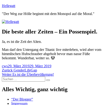
Zum
Hellegatt
Inhalt
"Der Weg zur Hölle beginnt mit dem Monopol auf die Moral."
springen
Die beste aller Zeiten – Ein Possenspiel.
Ja, es ist die Zeit der Alten.
Man darf den Untergang der Titanic live miterleben, wird aber vom
himmlischen Hubschrauber abgeholt bevor man nasse Füße
bekommt. Wunderbar, weiter so. 🤡
Autor
Veröffentlicht
cws
29. März 2019
29. März 2019
Beitragsnavigation
am
Vorheriger
Zurück
GenderLifeGap
Nächster
Beitrag:
Weiter
Es ist die Überbevölkerung!
Suchen
Beitrag:
Suchen
nach:
Alles Wichtig, ganz wichtig
“Der Blogger”
Impressum