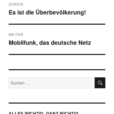
ZURÜCK
Es ist die Überbevölkerung!
Vorheriger
Beitrag:
WEITER
Mobilfunk, das deutsche Netz
Nächster
Beitrag:
SU
Suchen
nach:
ALLES WICHTIG, GANZ WICHTIG