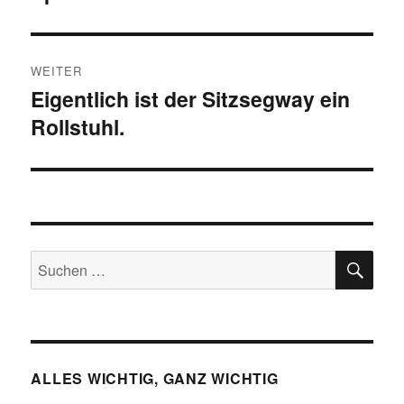
Beitrag:
WEITER
Eigentlich ist der Sitzsegway ein
Nächster
Rollstuhl.
Beitrag:
SU
Suchen
nach:
ALLES WICHTIG, GANZ WICHTIG