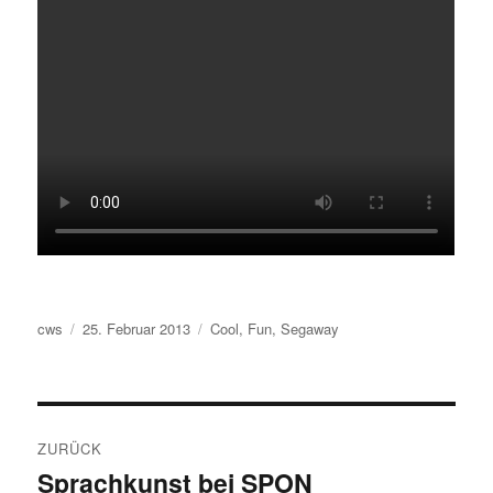
Autor
Veröffentlicht
Schlagwörter
cws
25. Februar 2013
Cool
,
Fun
,
Segaway
am
Beitragsnavigation
ZURÜCK
Sprachkunst bei SPON
Vorheriger