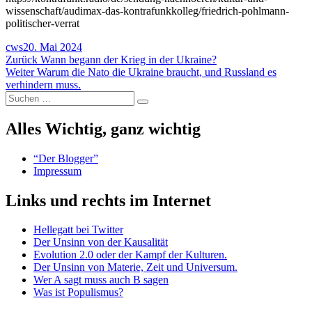
wissenschaft/audimax-das-kontrafunkkolleg/friedrich-pohlmann-
politischer-verrat‬
Autor
Veröffentlicht
cws
20. Mai 2024
Beitragsnavigation
am
Vorheriger
Zurück
Wann begann der Krieg in der Ukraine?
Nächster
Beitrag:
Weiter
Warum die Nato die Ukraine braucht, und Russland es
Beitrag:
verhindern muss.
Suchen
Suchen
nach:
Alles Wichtig, ganz wichtig
“Der Blogger”
Impressum
Links und rechts im Internet
Hellegatt bei Twitter
Der Unsinn von der Kausalität
Evolution 2.0 oder der Kampf der Kulturen.
Der Unsinn von Materie, Zeit und Universum.
Wer A sagt muss auch B sagen
Was ist Populismus?