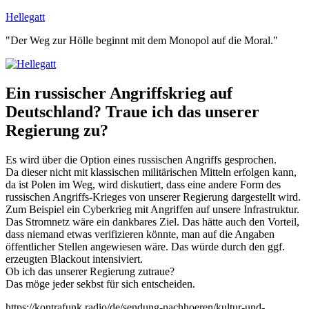
Zum
Hellegatt
Inhalt
"Der Weg zur Hölle beginnt mit dem Monopol auf die Moral."
springen
Ein russischer Angriffskrieg auf
Deutschland? Traue ich das unserer
Regierung zu?
Es wird über die Option eines russischen Angriffs gesprochen.‬
‪Da dieser nicht mit klassischen militärischen Mitteln erfolgen kann,
da ist Polen im Weg, wird diskutiert, dass eine andere Form des
russischen Angriffs-Krieges von unserer Regierung dargestellt wird.‬
‪Zum Beispiel ein Cyberkrieg mit Angriffen auf unsere Infrastruktur.
Das Stromnetz wäre ein dankbares Ziel. Das hätte auch den Vorteil,
dass niemand etwas verifizieren könnte, man auf die Angaben
öffentlicher Stellen angewiesen wäre. Das würde durch den ggf.
erzeugten Blackout intensiviert.‬
‪Ob ich das unserer Regierung zutraue?‬
‪Das möge jeder sekbst für sich entscheiden.‬
‪https://kontrafunk.radio/de/sendung-nachhoeren/kultur-und-