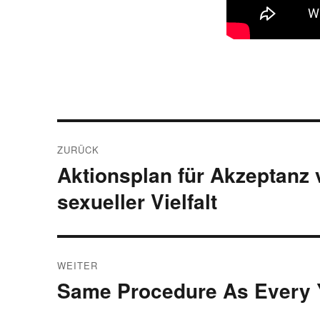
Beitragsnavigation
ZURÜCK
Aktionsplan für Akzeptanz 
Vorheriger
Beitrag:
sexueller Vielfalt
WEITER
Same Procedure As Every 
Nächster
Beitrag: