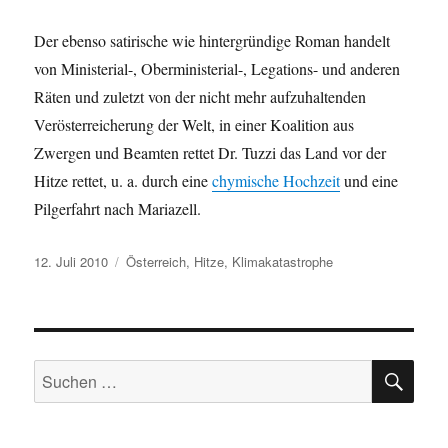
Der ebenso satirische wie hintergründige Roman handelt
von Ministerial-, Oberministerial-, Legations- und anderen
Räten und zuletzt von der nicht mehr aufzuhaltenden
Verösterreicherung der Welt, in einer Koalition aus
Zwergen und Beamten rettet Dr. Tuzzi das Land vor der
Hitze rettet, u. a. durch eine
chymische Hochzeit
und eine
Pilgerfahrt nach Mariazell.
Veröffentlicht
Schlagwörter
12. Juli 2010
Österreich
,
Hitze
,
Klimakatastrophe
am
SU
Suchen
nach: