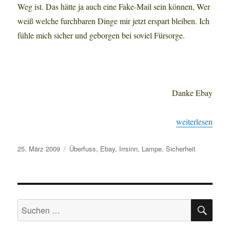
Weg ist. Das hätte ja auch eine Fake-Mail sein können, Wer
weiß welche furchbaren Dinge mir jetzt erspart bleiben. Ich
fühle mich sicher und geborgen bei soviel Fürsorge.
Danke Ebay
„Sicher ist siche
weiterlesen
Veröffentlicht
Schlagwörter
25. März 2009
Überfuss
,
Ebay
,
Irrsinn
,
Lampe
,
Sicherheit
am
SU
Suchen
nach: