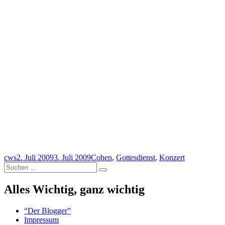
Autor
Veröffentlicht
Schlagwörter
cws
2. Juli 2009
3. Juli 2009
Cohen
,
Gottesdienst
,
Konzert
Suchen
am
Suchen
nach:
Alles Wichtig, ganz wichtig
“Der Blogger”
Impressum