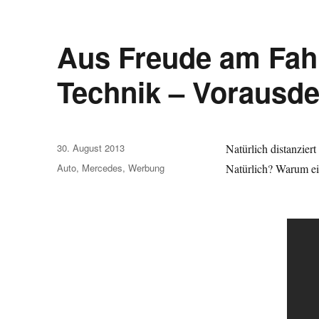
Aus Freude am Fah
Technik – Vorausd
Veröffentlicht
30. August 2013
Natürlich distanzie
am
Schlagwörter
Auto
,
Mercedes
,
Werbung
Natürlich? Warum ei