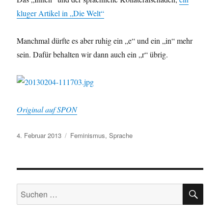
kluger Artikel in „Die Welt“
Manchmal dürfte es aber ruhig ein „e“ und ein „in“ mehr
sein. Dafür behalten wir dann auch ein „r“ übrig.
Original auf SPON
Veröffentlicht
Schlagwörter
4. Februar 2013
Feminismus
,
Sprache
am
SU
Suchen
nach: