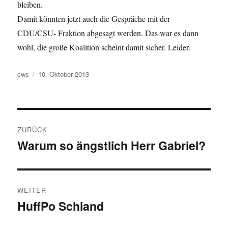
bleiben.
Damit könnten jetzt auch die Gespräche mit der
CDU/CSU- Fraktion abgesagt werden. Das war es dann
wohl, die große Koalition scheint damit sicher. Leider.
Autor
Veröffentlicht
cws
10. Oktober 2013
am
Beitragsnavigation
ZURÜCK
Warum so ängstlich Herr Gabriel?
Vorheriger
Beitrag:
WEITER
HuffPo Schland
Nächster
Beitrag: