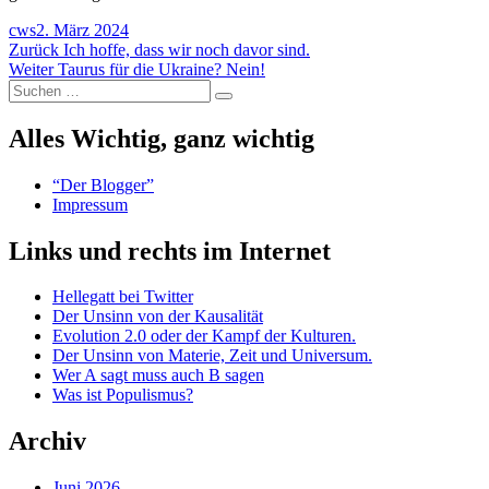
Autor
Veröffentlicht
cws
2. März 2024
Beitragsnavigation
am
Vorheriger
Zurück
Ich hoffe, dass wir noch davor sind.
Nächster
Beitrag:
Weiter
Taurus für die Ukraine? Nein!
Suchen
Beitrag:
Suchen
nach:
Alles Wichtig, ganz wichtig
“Der Blogger”
Impressum
Links und rechts im Internet
Hellegatt bei Twitter
Der Unsinn von der Kausalität
Evolution 2.0 oder der Kampf der Kulturen.
Der Unsinn von Materie, Zeit und Universum.
Wer A sagt muss auch B sagen
Was ist Populismus?
Archiv
Juni 2026