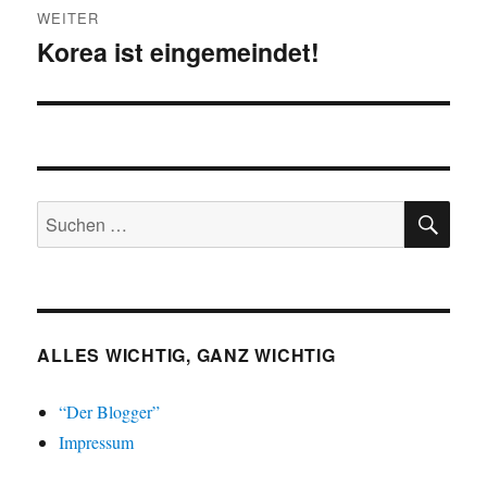
WEITER
Korea ist eingemeindet!
Nächster
Beitrag:
SU
Suchen
nach:
ALLES WICHTIG, GANZ WICHTIG
“Der Blogger”
Impressum