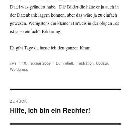
Datei was geändert habe. Die Bilder die hätte er ja auch in
der Datenbank lagern können, aber das wäre ja zu einfach
gewesen. Wenigstens ein kleiner Hinweis in der obigen „es
ist ja so einfach“-Erklärung.
Es gibt Tage da hasse ich den ganzen Kram.
Autor
Veröffentlicht
Schlagwörter
cws
10. Februar 2009
Dummheit
,
Frustration
,
Update
,
am
Wordpress
Beitragsnavigation
ZURÜCK
Hilfe, ich bin ein Rechter!
Vorheriger
Beitrag: