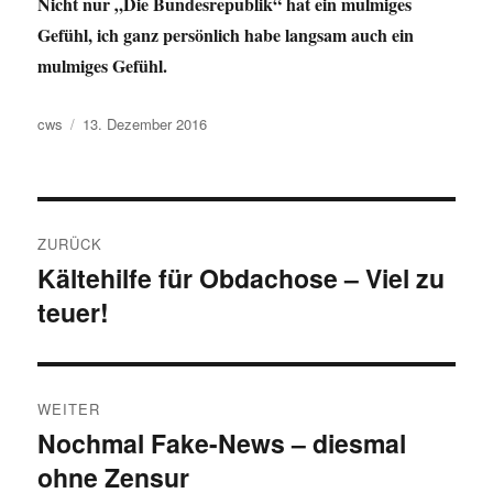
Nicht nur „Die Bundesrepublik“ hat ein mulmiges
Gefühl, ich ganz persönlich habe langsam auch ein
mulmiges Gefühl.
Autor
Veröffentlicht
cws
13. Dezember 2016
am
Beitragsnavigation
ZURÜCK
Kältehilfe für Obdachose – Viel zu
Vorheriger
teuer!
Beitrag:
WEITER
Nochmal Fake-News – diesmal
Nächster
ohne Zensur
Beitrag: