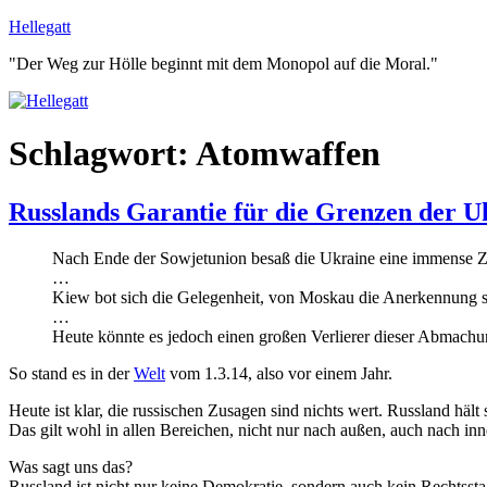
Zum
Hellegatt
Inhalt
"Der Weg zur Hölle beginnt mit dem Monopol auf die Moral."
springen
Schlagwort:
Atomwaffen
Russlands Garantie für die Grenzen der U
Nach Ende der Sowjetunion besaß die Ukraine eine immense Z
…
Kiew bot sich die Gelegenheit, von Moskau die Anerkennung s
…
Heute könnte es jedoch einen großen Verlierer dieser Abmachun
So stand es in der
Welt
vom 1.3.14, also vor einem Jahr.
Heute ist klar, die russischen Zusagen sind nichts wert. Russland hält
Das gilt wohl in allen Bereichen, nicht nur nach außen, auch nach inn
Was sagt uns das?
Russland ist nicht nur keine Demokratie, sondern auch kein Rechtssta