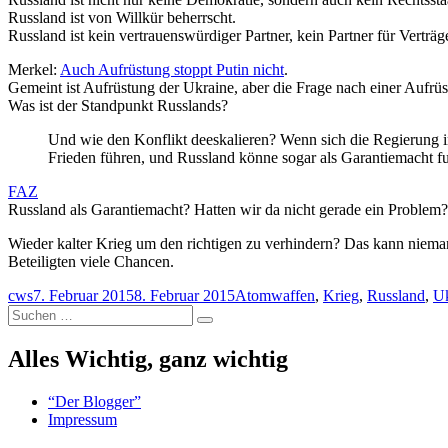
Russland ist von Willkür beherrscht.
Russland ist kein vertrauenswürdiger Partner, kein Partner für Verträg
Merkel:
Auch Aufrüstung stoppt Putin nicht
.
Gemeint ist Aufrüstung der Ukraine, aber die Frage nach einer Aufrüs
Was ist der Standpunkt Russlands?
Und wie den Konflikt deeskalieren? Wenn sich die Regierung i
Frieden führen, und Russland könne sogar als Garantiemacht f
FAZ
Russland als Garantiemacht? Hatten wir da nicht gerade ein Problem?
Wieder kalter Krieg um den richtigen zu verhindern? Das kann niemand
Beteiligten viele Chancen.
Autor
Veröffentlicht
Schlagwörter
cws
7. Februar 2015
8. Februar 2015
Atomwaffen
,
Krieg
,
Russland
,
Uk
Suchen
am
Suchen
nach:
Alles Wichtig, ganz wichtig
“Der Blogger”
Impressum