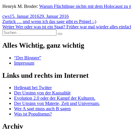
Henryk M. Broder:
Warum Flüchtlinge nichts mit dem Holocaust zu 
Autor
Veröffentlicht
cws
15. Januar 2016
29. Januar 2016
Beitragsnavigation
am
Vorheriger
Zurück
… und wenn ich das sage gibt es Prügel :-)
Nächster
Beitrag:
Weiter
Wer oder was ist ein Staat? Früher war mal wieder alles einfac
Suchen
Beitrag:
Suchen
nach:
Alles Wichtig, ganz wichtig
“Der Blogger”
Impressum
Links und rechts im Internet
Hellegatt bei Twitter
Der Unsinn von der Kausalität
Evolution 2.0 oder der Kampf der Kulturen.
Der Unsinn von Materie, Zeit und Universum.
Wer A sagt muss auch B sagen
Was ist Populismus?
Archiv