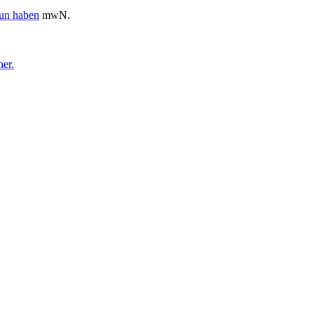
tun haben
mwN.
her.