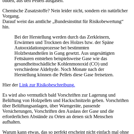
bilden, aus den Pellets ausgasen.
Chemische Zusatzstoffe? Nein leider nicht, sondern ein natürlicher
Vorgang.
Darauf weist das amtliche „Bundesinstitut für Risikobewertung“
hin.
Bei der Herstellung werden durch das Zerkleinern,
Erwärmen und Trocknen des Holzes bzw. der Späne
Autooxidationsprozesse bei bestimmten
Holzbestandteilen in Gang gesetzt. Aus ungesättigten
Fettsäuren entstehen beispielsweise Gase wie das
gesundheitsschädliche Kohlenmonoxid (CO) und
verschiedene Aldehyde. Noch Monate nach der
Herstellung können die Pellets diese Gase freisetzen.
Hier der
Link zur Risikobeschreibung.
Es wird also vermutlich bald Vorschriften zur Lagerung und
Belüftung von Holzpellets und Hackschnitzeln geben. Vorschriften
über Belüftungsanlagen, über Warngeräte, passende
Versicherungen, Vorschriften den Auslass der Gase und die
erforderlichen Abstände zu Orten an denen sich Menschen
aufhalten.
Warum kann etwas, das so perfekt erscheint nicht einfach mal ohne