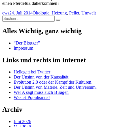
einen Pferdefuß daherkommen?
Autor
Veröffentlicht
Schlagwörter
cws
24. Juli 2014
Ökologie
,
Heizung
,
Pellet
,
Umwelt
Suchen
am
Suchen
nach:
Alles Wichtig, ganz wichtig
“Der Blogger”
Impressum
Links und rechts im Internet
Hellegatt bei Twitter
Der Unsinn von der Kausalität
Evolution 2.0 oder der Kampf der Kulturen.
Der Unsinn von Materie, Zeit und Universum.
Wer A sagt muss auch B sagen
Was ist Populismus?
Archiv
Juni 2026
Mai 2026