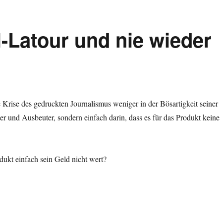
l-Latour und nie wieder
ie Krise des gedruckten Journalismus weniger in der Bösartigkeit seiner
r und Ausbeuter, sondern einfach darin, dass es für das Produkt keine
odukt einfach sein Geld nicht wert?
ll-Latour und nie wieder Diekmann.“