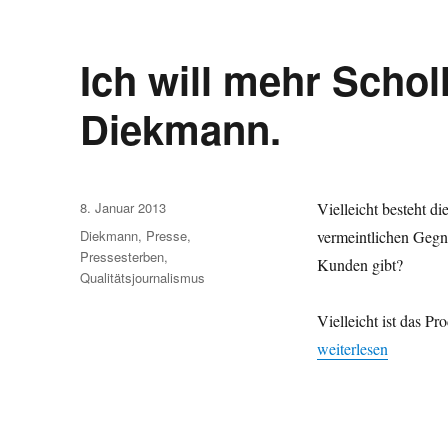
Ich will mehr Schol
Diekmann.
Veröffentlicht
8. Januar 2013
Vielleicht besteht d
am
Schlagwörter
Diekmann
,
Presse
,
vermeintlichen Gegne
Pressesterben
,
Kunden gibt?
Qualitätsjournalismus
Vielleicht ist das Pr
„Ich will mehr Scho
weiterlesen