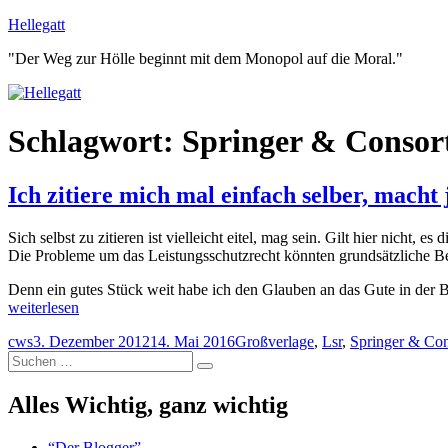
Zum
Hellegatt
Inhalt
"Der Weg zur Hölle beginnt mit dem Monopol auf die Moral."
springen
Schlagwort:
Springer & Consor
Ich zitiere mich mal einfach selber, macht 
Sich selbst zu zitieren ist vielleicht eitel, mag sein. Gilt hier nicht, e
Die Probleme um das Leistungsschutzrecht könnten grundsätzliche Bed
Denn ein gutes Stück weit habe ich den Glauben an das Gute in der B
„Ich
weiterlesen
zitiere
Autor
Veröffentlicht
Schlagwörter
cws
3. Dezember 2012
14. Mai 2016
Großverlage
,
Lsr
,
Springer & Con
mich
Suchen
am
mal
Suchen
nach:
einfach
selber,
Alles Wichtig, ganz wichtig
macht
ja
“Der Blogger”