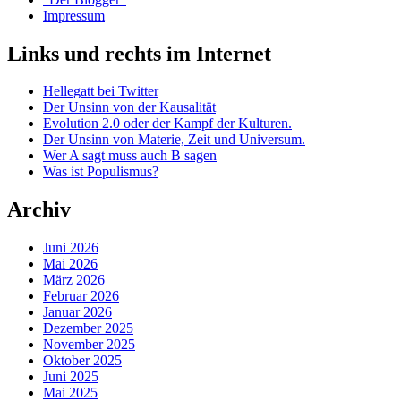
sonst
Impressum
keiner.
(Aus
Links und rechts im Internet
guten
Gründen
:-)“
Hellegatt bei Twitter
Der Unsinn von der Kausalität
Evolution 2.0 oder der Kampf der Kulturen.
Der Unsinn von Materie, Zeit und Universum.
Wer A sagt muss auch B sagen
Was ist Populismus?
Archiv
Juni 2026
Mai 2026
März 2026
Februar 2026
Januar 2026
Dezember 2025
November 2025
Oktober 2025
Juni 2025
Mai 2025