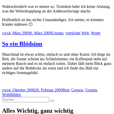
Wahrscheinlich war es immer so. Trotzdem habe ich keine Ahnung,
was die Weberkupplung an der Anthroschwinge macht.
Hoffentlich ist das nichts Unanständiges. Ich meine, es könnten
Kinder mitlesen 🙂
Autor
Veröffentlicht
Schlagwörter
cws
4. März 2009
6. März 2009
Unsinn
,
verrückte Welt
,
Worte
am
So ein Blödsinn
Manchmal ist etwas schön, einfach so und ohne Kunst. Ich liege im
Bett, die Sonne scheint ins Schlafzimmer, ein Kaffeepott steht auf
meinem Bauch und es ist einfach schön. Dabei fällt mein Blick ganz
anders auf die Bettdecke als sonst und ich finde das Bild ein
richtiges Sonntagsbild.
Autor
Veröffentlicht
Schlagwörter
cws
4. Oktober 2008
26. Februar 2009
Bett
,
Genuss
,
Unsinn
,
am
Wohlfühlen
Suchen
Suchen
nach:
Alles Wichtig, ganz wichtig