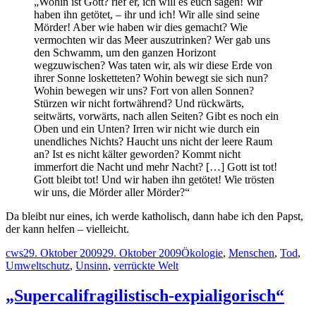
„Wohin ist Gott? rief er, ich will es euch sagen! Wir
haben ihn getötet, – ihr und ich! Wir alle sind seine
Mörder! Aber wie haben wir dies gemacht? Wie
vermochten wir das Meer auszutrinken? Wer gab uns
den Schwamm, um den ganzen Horizont
wegzuwischen? Was taten wir, als wir diese Erde von
ihrer Sonne losketteten? Wohin bewegt sie sich nun?
Wohin bewegen wir uns? Fort von allen Sonnen?
Stürzen wir nicht fortwährend? Und rückwärts,
seitwärts, vorwärts, nach allen Seiten? Gibt es noch ein
Oben und ein Unten? Irren wir nicht wie durch ein
unendliches Nichts? Haucht uns nicht der leere Raum
an? Ist es nicht kälter geworden? Kommt nicht
immerfort die Nacht und mehr Nacht? […] Gott ist tot!
Gott bleibt tot! Und wir haben ihn getötet! Wie trösten
wir uns, die Mörder aller Mörder?“
Da bleibt nur eines, ich werde katholisch, dann habe ich den Papst,
der kann helfen – vielleicht.
Autor
Veröffentlicht
Schlagwörter
cws
29. Oktober 2009
29. Oktober 2009
Ökologie
,
Menschen
,
Tod
,
am
Umweltschutz
,
Unsinn
,
verrückte Welt
„Supercalifragilistisch-expialigorisch“