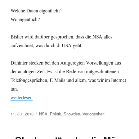
Welche Daten eigentlich?
Wo eigentlich?
Bisher wird darüber gesprochen, dass die NSA alles
aufzeichnet, was durch di USA geht.
Dahinter stecken bei den Aufgeregten Vorstellungen aus
der analogen Zeit. Es ist die Rede von mitgeschnittenen
Telefongesprächen, E-Mails und allem, was wir im Internet
tun.
„Snowden und der Ganze Unfug“
weiterlesen
Veröffentlicht
Schlagwörter
11. Juli 2013
NSA
,
Politik
,
Snowden
,
Verlogenheit
am