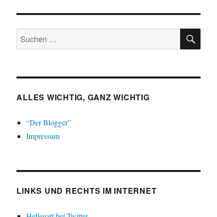
SU
Suchen
nach:
ALLES WICHTIG, GANZ WICHTIG
“Der Blogger”
Impressum
LINKS UND RECHTS IM INTERNET
Hellegatt bei Twitter