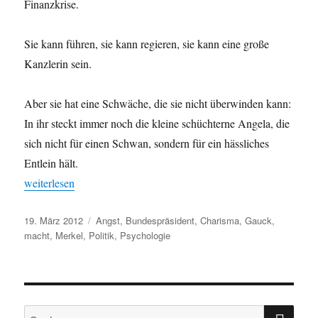
Finanzkrise.
Sie kann führen, sie kann regieren, sie kann eine große
Kanzlerin sein.
Aber sie hat eine Schwäche, die sie nicht überwinden kann:
In ihr steckt immer noch die kleine schüchterne Angela, die
sich nicht für einen Schwan, sondern für ein hässliches
Entlein hält.
„Merkel, Gauck oder die Chance auf ein Traumduo“
weiterlesen
Veröffentlicht
Schlagwörter
19. März 2012
Angst
,
Bundespräsident
,
Charisma
,
Gauck
,
am
macht
,
Merkel
,
Politik
,
Psychologie
SU
Suchen