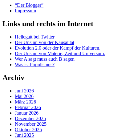
Die
“Der Blogger”
Lüge
Impressum
vom
Leistungsschutzrecht.“
Links und rechts im Internet
Hellegatt bei Twitter
Der Unsinn von der Kausalität
Evolution 2.0 oder der Kampf der Kulturen.
Der Unsinn von Materie, Zeit und Universum.
Wer A sagt muss auch B sagen
Was ist Populismus?
Archiv
Juni 2026
Mai 2026
März 2026
Februar 2026
Januar 2026
Dezember 2025
November 2025
Oktober 2025
Juni 2025