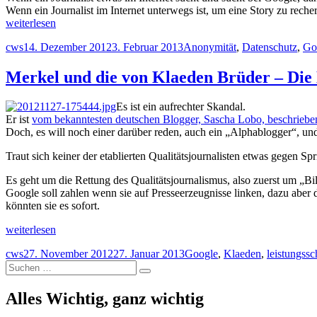
Wenn ein Journalist im Internet unterwegs ist, um eine Story zu recher
„Die
weiterlesen
journalistische
Autor
Veröffentlicht
Schlagwörter
cws
14. Dezember 2012
3. Februar 2013
Anonymität
,
Datenschutz
,
Go
Internetrecherche
am
–
Google
Merkel und die von Klaeden Brüder – Die 
ist
herzlich
Es ist ein aufrechter Skandal.
eingeladen
Er ist
vom bekanntesten deutschen Blogger, Sascha Lobo, beschriebe
dabei
Doch, es will noch einer darüber reden, auch ein „Alphablogger“, un
zu
sein.“
Traut sich keiner der etablierten Qualitätsjournalisten etwas gegen S
Es geht um die Rettung des Qualitätsjournalismus, also zuerst um „
Google soll zahlen wenn sie auf Presseerzeugnisse linken, dazu aber d
könnten sie es sofort.
„Merkel
weiterlesen
und
Autor
Veröffentlicht
Schlagwörter
cws
27. November 2012
27. Januar 2013
Google
,
Klaeden
,
leistungssc
die
Suchen
am
von
Suchen
nach:
Klaeden
Brüder
Alles Wichtig, ganz wichtig
–