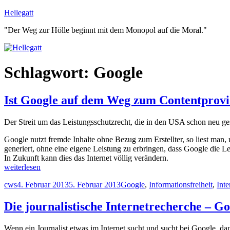
Zum
Hellegatt
Inhalt
"Der Weg zur Hölle beginnt mit dem Monopol auf die Moral."
springen
Schlagwort:
Google
Ist Google auf dem Weg zum Contentprov
Der Streit um das Leistungsschutzrecht, die in den USA schon neu 
Google nutzt fremde Inhalte ohne Bezug zum Erstellter, so liest man
generiert, ohne eine eigene Leistung zu erbringen, dass Google die L
In Zukunft kann dies das Internet völlig verändern.
„Ist
weiterlesen
Google
Autor
Veröffentlicht
Schlagwörter
cws
4. Februar 2013
5. Februar 2013
Google
,
Informationsfreiheit
,
Inte
auf
am
dem
Weg
Die journalistische Internetrecherche – Goo
zum
Contentprovider?“
Wenn ein Journalist etwas im Internet sucht und sucht bei Google, dan