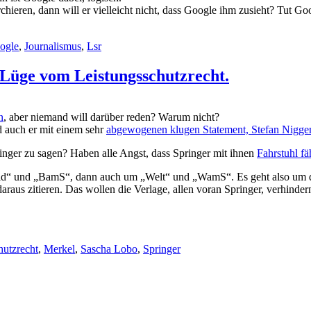
chieren, dann will er vielleicht nicht, dass Google ihm zusieht? Tut Go
ogle
,
Journalismus
,
Lsr
Lüge vom Leistungsschutzrecht.
n
, aber niemand will darüber reden? Warum nicht?
d auch er mit einem sehr
abgewogenen klugen Statement, Stefan Nigge
pringer zu sagen? Haben alle Angst, dass Springer mit ihnen
Fahrstuhl fä
Bild“ und „BamS“, dann auch um „Welt“ und „WamS“. Es geht also um d
araus zitieren. Das wollen die Verlage, allen voran Springer, verhinder
hutzrecht
,
Merkel
,
Sascha Lobo
,
Springer