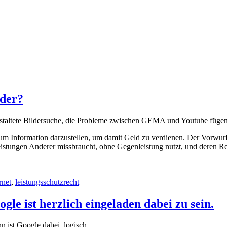
ider?
gestaltete Bildersuche, die Probleme zwischen GEMA und Youtube füg
, um Information darzustellen, um damit Geld zu verdienen. Der Vorwu
eistungen Anderer missbraucht, ohne Gegenleistung nutzt, und deren Re
rnet
,
leistungsschutzrecht
gle ist herzlich eingeladen dabei zu sein.
n ist Google dabei, logisch.